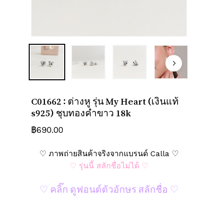
ชื่อ
*
อีเมล
*
C01662 : ต่างหู รุ่น My Heart (เงินแท้
บันทึกชื่อ, อีเมล และชื่อเว็บไซต์ของฉัน
s925) ชุบทองคำขาว 18k
บนเบราว์เซอร์นี้ สำหรับการแสดงความเห็น
฿
690.00
ครั้งถัดไป
♡ ภาพถ่ายสินค้าจริงจากแบรนด์ Calla ♡
♡ รุ่นนี้ สลักชื่อไม่ได้ ♡
♡ คลิ๊ก ดูฟอนต์ตัวอักษร สลักชื่อ ♡