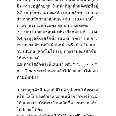
มี) << จะอยู่ท้ายสุด ในหน้าที่ลูกค้าแจ้งชื่อที่อยู่
2.2 ระบุข้อความที่จะสลัก เช่น สลักคำว่า คอล
ล่า หากสลักภาษาอักกฤษ เช่น CallA แบบนี้
ทางร้านจะไม่แก้นะคะ จะก็อปวางเลยค่ะ
2.3 ระบุ iD ของฟอนต์ เช่น เลือกฟอนต์ iD-04
2.4 ระบุจุดที่จะสลักชื่อ เช่น ซ้าย ขวา บน ล่าง
ตรงกลาง ด้านหลัง ด้านหน้า หรือด้านในเแห
วน เป็นต้น (หากไม่ได้ระบุ ทางร้านจะสลักชื่อ
ให้ตรงกลาง)
2.5 หากใส่อักขระพิเศษมา เช่น “ ” , ( ) < > *
ไม่มีสินค้าในตะกร้า
= – [] ฯลฯ ทางร้านจะสลักไปด้วย หากไม่สลัก
ห้ามพิมพ์มา
Go To Shop
3. หากลูกค้ามี ฟอนต์ อิโมจิ รูปภาพ โค้ดเพลง
หรือ โลโก้ของตัวเอง นอกเหนือจากทางร้านมี
ให้ และอยากให้ทางร้านสลักชื่อ สามารถแจ้ง
ใน Line ได้ค่ะ
4. ทางร้านสลักอักษรได้ไม่จำกัด ฟรี! 2 ด้าน