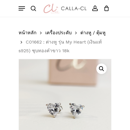
Skip
Menu
to
Cart
search
account
Close
มาเป็นคนแรกที่วิจารณ์
Cart
main
“C01662 : ต่างหู รุ่น My
content
Heart (เงินแท้ s925) ชุบ
หน้าหลัก
เครื่องประดับ
ต่างหู / ตุ้มหู
ทองคำขาว 18k”
C01662 : ต่างหู รุ่น My Heart (เงินแท้
s925) ชุบทองคำขาว 18k
อีเมลของคุณจะไม่แสดงให้คนอื่นเห็น
ช่องข้อมูลจำเป็นถูกทำเครื่องหมาย
*
การให้คะแนนของคุณ
*
บทวิจารณ์ของคุณ
*