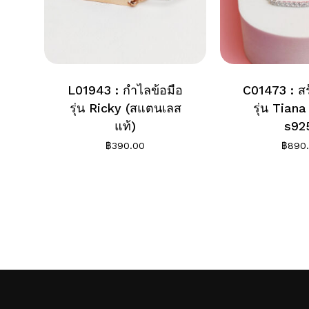
L01943 : กำไลข้อมือ
C01473 : สร
รุ่น Ricky (สแตนเลส
รุ่น Tiana 
แท้)
s92
฿
390.00
฿
890