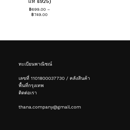
แท้ s925)
฿
699.00
–
Price
฿
749.00
range:
฿699.00
through
฿749.00
ทะเบียนพาณิชณ์
เลขที่ 1101800037730 / คลังสินค้า
พื้นที่กรุงเทพ
ติดต่อเรา
thana.company@gmail.com