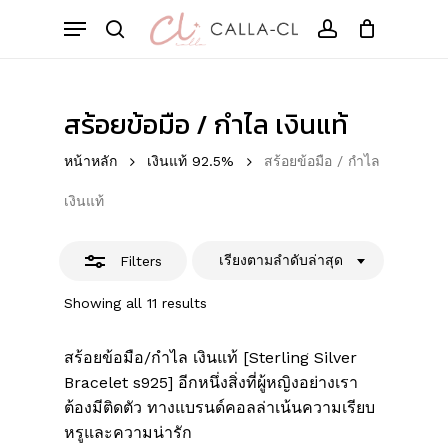
Skip
Menu
to
Cart
Close
search
account
Close
Cart
main
Filters
content
สร้อยข้อมือ / กำไล เงินแท้
หน้าหลัก
เงินแท้ 92.5%
สร้อยข้อมือ / กำไล
เงินแท้
เรียงตามลำดับล่าสุด
Filters
Sorted
Showing all 11 results
by
latest
สร้อยข้อมือ/กำไล เงินแท้ [Sterling Silver
Bracelet s925] อีกหนึ่งสิ่งที่ผู้หญิงอย่างเรา
ต้องมีติดตัว ทางแบรนด์คอลล่าเน้นความเรียบ
หรูและความน่ารัก