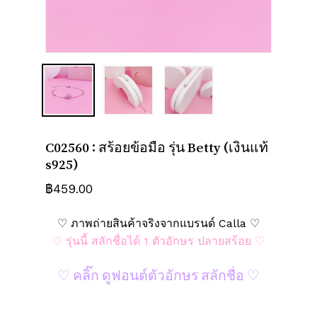
ชื่อ
*
อีเมล
*
บันทึกชื่อ, อีเมล และชื่อเว็บไซต์ของฉัน
C02560 : สร้อยข้อมือ รุ่น Betty (เงินแท้
บนเบราว์เซอร์นี้ สำหรับการแสดงความเห็น
s925)
ครั้งถัดไป
฿
459.00
♡ ภาพถ่ายสินค้าจริงจากแบรนด์ Calla ♡
♡ รุ่นนี้ สลักชื่อได้ 1 ตัวอักษร ปลายสร้อย ♡
♡ คลิ๊ก ดูฟอนต์ตัวอักษร สลักชื่อ ♡