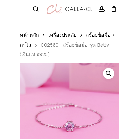
Skip
Menu
to
Cart
search
account
Close
มาเป็นคนแรกที่วิจารณ์
Cart
main
“C02560 : สร้อยข้อมือ
content
รุ่น Betty (เงินแท้ s925)”
หน้าหลัก
เครื่องประดับ
สร้อยข้อมือ /
กำไล
C02560 : สร้อยข้อมือ รุ่น Betty
อีเมลของคุณจะไม่แสดงให้คนอื่นเห็น
(เงินแท้ s925)
ช่องข้อมูลจำเป็นถูกทำเครื่องหมาย
*
การให้คะแนนของคุณ
*
บทวิจารณ์ของคุณ
*