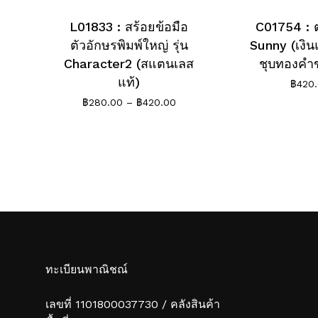
L01833 : สร้อยข้อมือ
C01754 : ต่
ตัวอักษรพิมพ์ใหญ่ รุ่น
Sunny (เงิน
Character2 (สแตนเลส
ชุบทองคำ
แท้)
฿
420
Price
฿
280.00
–
฿
420.00
range:
฿280.00
through
฿420.00
ทะเบียนพาณิชณ์
เลขที่ 1101800037730 / คลังสินค้า