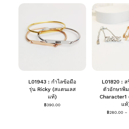
L01943 : กำไลข้อมือ
L01820 : สร
รุ่น Ricky (สแตนเลส
ตัวอักษรพิมพ
แท้)
Character1
แท้
฿
390.00
฿
280.00
–