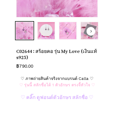
ชื่อ
*
อีเมล
*
C02644 : สร้อยคอ รุ่น My Love (เงินแท้
บันทึกชื่อ, อีเมล และชื่อเว็บไซต์ของฉัน
s925)
บนเบราว์เซอร์นี้ สำหรับการแสดงความเห็น
ครั้งถัดไป
฿
790.00
♡ ภาพถ่ายสินค้าจริงจากแบรนด์ Calla ♡
♡ รุ่นนี้ สลักชื่อได้ 1 ตัวอักษร ตรงจี้หัวใจ ♡
♡ คลิ๊ก ดูฟอนต์ตัวอักษร สลักชื่อ ♡