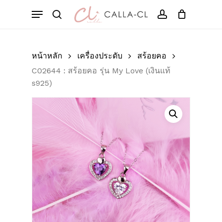
Skip
Menu
to
Cart
search
account
Close
มาเป็นคนแรกที่วิจารณ์
Cart
main
“C02644 : สร้อยคอ รุ่น
content
My Love (เงินแท้ s925)”
หน้าหลัก
เครื่องประดับ
สร้อยคอ
C02644 : สร้อยคอ รุ่น My Love (เงินแท้
อีเมลของคุณจะไม่แสดงให้คนอื่นเห็น
s925)
ช่องข้อมูลจำเป็นถูกทำเครื่องหมาย
*
การให้คะแนนของคุณ
*
บทวิจารณ์ของคุณ
*