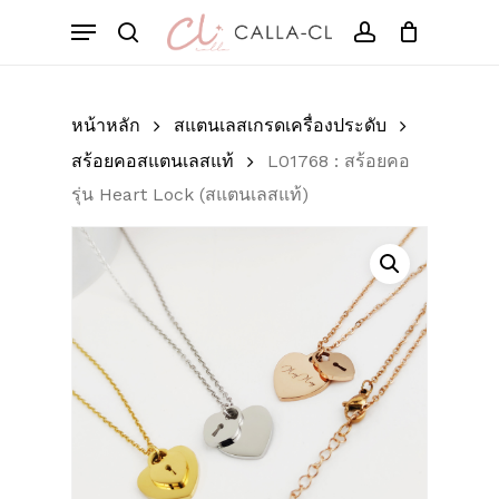
Skip
Menu
to
Cart
search
account
Close
มาเป็นคนแรกที่วิจารณ์
Cart
main
“L01768 : สร้อยคอ รุ่น
content
Heart Lock (สแตนเลส
หน้าหลัก
สแตนเลสเกรดเครื่องประดับ
แท้)”
สร้อยคอสแตนเลสแท้
L01768 : สร้อยคอ
รุ่น Heart Lock (สแตนเลสแท้)
อีเมลของคุณจะไม่แสดงให้คนอื่นเห็น
ช่องข้อมูลจำเป็นถูกทำเครื่องหมาย
*
การให้คะแนนของคุณ
*
บทวิจารณ์ของคุณ
*