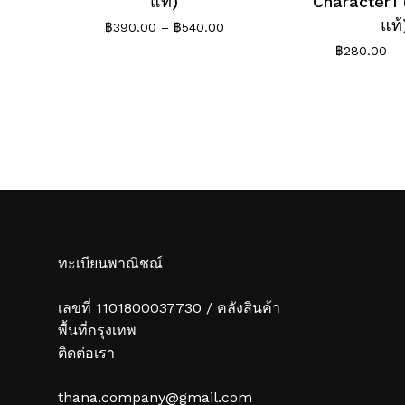
แท้)
Character1
แท้
Price
฿
390.00
–
฿
540.00
range:
฿
280.00
–
฿390.00
through
฿540.00
ทะเบียนพาณิชณ์
เลขที่ 1101800037730 / คลังสินค้า
พื้นที่กรุงเทพ
ติดต่อเรา
thana.company@gmail.com