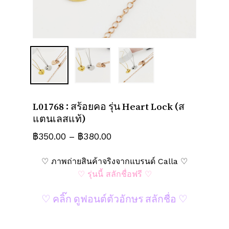
ชื่อ
*
อีเมล
*
L01768 : สร้อยคอ รุ่น Heart Lock (ส
บันทึกชื่อ, อีเมล และชื่อเว็บไซต์ของฉัน
แตนเลสแท้)
บนเบราว์เซอร์นี้ สำหรับการแสดงความเห็น
Price
฿
350.00
–
฿
380.00
ครั้งถัดไป
range:
♡ ภาพถ่ายสินค้าจริงจากแบรนด์ Calla ♡
฿350.00
♡ รุ่นนี้ สลักชื่อฟรี ♡
through
฿380.00
♡ คลิ๊ก ดูฟอนต์ตัวอักษร สลักชื่อ ♡