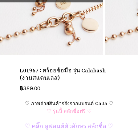
ชื่อ
*
อีเมล
*
L01967 : สร้อยข้อมือ รุ่น Calabash
บันทึกชื่อ, อีเมล และชื่อเว็บไซต์ของฉัน
(งานสแตนเลส)
บนเบราว์เซอร์นี้ สำหรับการแสดงความเห็น
ครั้งถัดไป
฿
389.00
♡ ภาพถ่ายสินค้าจริงจากแบรนด์ Calla ♡
♡ รุ่นนี้ สลักชื่อฟรี ♡
♡ คลิ๊ก ดูฟอนต์ตัวอักษร สลักชื่อ ♡