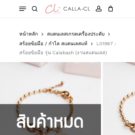
Skip
Menu
to
Cart
search
account
Close
มาเป็นคนแรกที่วิจารณ์
Cart
main
“L01967 : สร้อยข้อมือ รุ่น
content
Calabash (งานสแตน
หน้าหลัก
สแตนเลสเกรดเครื่องประดับ
เลส)”
สร้อยข้อมือ / กำไล สแตนเลสแท้
L01967 :
สร้อยข้อมือ รุ่น Calabash (งานสแตนเลส)
อีเมลของคุณจะไม่แสดงให้คนอื่นเห็น
ช่องข้อมูลจำเป็นถูกทำเครื่องหมาย
*
การให้คะแนนของคุณ
*
บทวิจารณ์ของคุณ
*