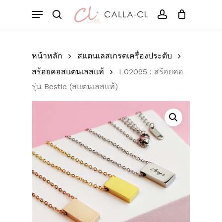
Skip
Menu
to
Cart
search
account
Close
มาเป็นคนแรกที่วิจารณ์
Cart
main
“L02095 : สร้อยคอ รุ่น
content
Bestie (สแตนเลสแท้)”
หน้าหลัก
สแตนเลสเกรดเครื่องประดับ
สร้อยคอสแตนเลสแท้
L02095 : สร้อยคอ
อีเมลของคุณจะไม่แสดงให้คนอื่นเห็น
รุ่น Bestie (สแตนเลสแท้)
ช่องข้อมูลจำเป็นถูกทำเครื่องหมาย
*
การให้คะแนนของคุณ
*
บทวิจารณ์ของคุณ
*