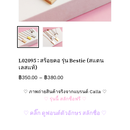
ชื่อ
*
อีเมล
*
บันทึกชื่อ, อีเมล และชื่อเว็บไซต์ของฉัน
L02095 : สร้อยคอ รุ่น Bestie (สแตน
บนเบราว์เซอร์นี้ สำหรับการแสดงความเห็น
เลสแท้)
ครั้งถัดไป
Price
฿
350.00
–
฿
380.00
range:
♡ ภาพถ่ายสินค้าจริงจากแบรนด์ Calla ♡
฿350.00
♡ รุ่นนี้ สลักชื่อฟรี ♡
through
฿380.00
♡ คลิ๊ก ดูฟอนต์ตัวอักษร สลักชื่อ ♡