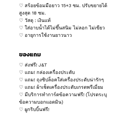
♡ สร้อยข้อมมือยาว 15+3 ซม. ปรับขยายได้
สูงสุด 18 ซม.
♡ วัสดุ : เงินแท้
♡ ใส่อาบน้ำได้ไม่ขึ้นสนิม ไม่ลอก ไม่เขียว
♡ อายุการใช้งานยาวนาว
ของแถม
♡ ส่งฟรี! J&T
♡ แถม! กล่องเครื่องประดับ
♡ แถม! ถุงซิปล็อคใส่เครื่องประดับน่ารักๆ
♡ แถม! ผ้าเช็ดเครื่องประดับเกรดพรีเมี่ยม
♡ มีบริการทำการ์ดข้อความฟรี! (โปรดระบุ
ข้อความบอกแอดมิน)
♡ ผูกริบบิ้นฟรี!