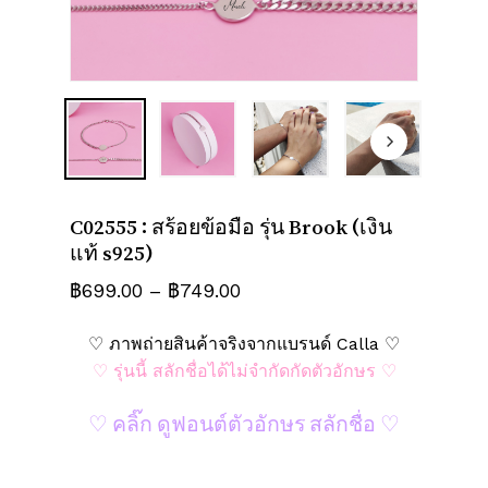
ชื่อ
*
อีเมล
*
บันทึกชื่อ, อีเมล และชื่อเว็บไซต์ของฉัน
C02555 : สร้อยข้อมือ รุ่น Brook (เงิน
บนเบราว์เซอร์นี้ สำหรับการแสดงความเห็น
แท้ s925)
ครั้งถัดไป
Price
฿
699.00
–
฿
749.00
range:
♡ ภาพถ่ายสินค้าจริงจากแบรนด์ Calla ♡
฿699.00
♡ รุ่นนี้ สลักชื่อได้ไม่จำกัดกัดตัวอักษร ♡
through
฿749.00
♡ คลิ๊ก ดูฟอนต์ตัวอักษร สลักชื่อ ♡