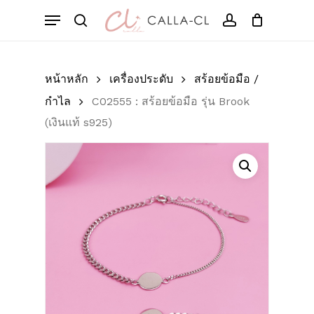
Skip
Menu
to
Cart
search
account
Close
มาเป็นคนแรกที่วิจารณ์
Cart
main
“C02555 : สร้อยข้อมือ รุ่น
content
Brook (เงินแท้ s925)”
หน้าหลัก
เครื่องประดับ
สร้อยข้อมือ /
กำไล
C02555 : สร้อยข้อมือ รุ่น Brook
อีเมลของคุณจะไม่แสดงให้คนอื่นเห็น
(เงินแท้ s925)
ช่องข้อมูลจำเป็นถูกทำเครื่องหมาย
*
การให้คะแนนของคุณ
*
บทวิจารณ์ของคุณ
*