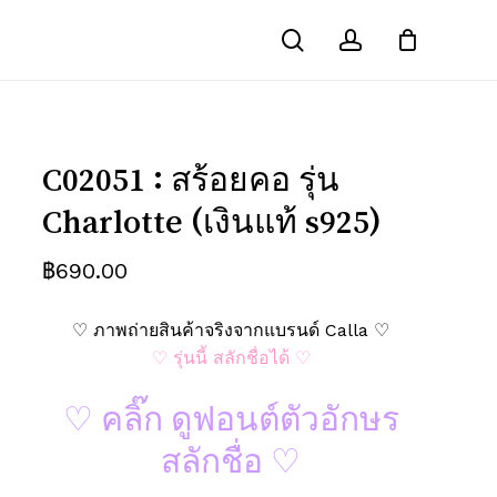
search
account
Close
ณ์ “C02051 : สร้อยคอ รุ่น
Cart
 s925)”
คนอื่นเห็น
ช่องข้อมูลจำเป็นถูกทำเครื่องหมาย
*
C02051 : สร้อยคอ รุ่น
Charlotte (เงินแท้ s925)
฿
690.00
♡ ภาพถ่ายสินค้าจริงจากแบรนด์ Calla ♡
♡ รุ่นนี้ สลักชื่อได้ ♡
♡ คลิ๊ก ดูฟอนต์ตัวอักษร
สลักชื่อ ♡
อีเมล
*