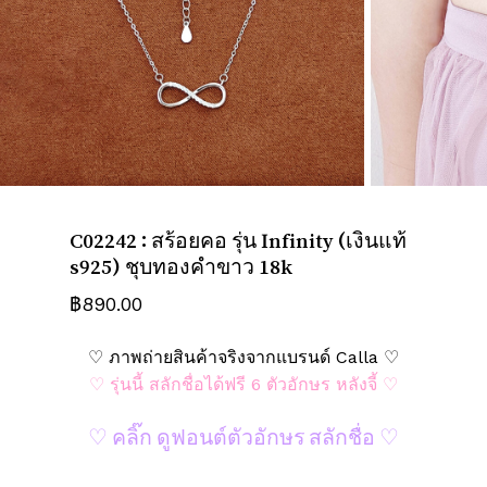
ชื่อ
*
อีเมล
*
C02242 : สร้อยคอ รุ่น Infinity (เงินแท้
บันทึกชื่อ, อีเมล และชื่อเว็บไซต์ของฉัน
s925) ชุบทองคำขาว 18k
บนเบราว์เซอร์นี้ สำหรับการแสดงความเห็น
ครั้งถัดไป
฿
890.00
♡ ภาพถ่ายสินค้าจริงจากแบรนด์ Calla ♡
♡ รุ่นนี้ สลักชื่อได้ฟรี 6 ตัวอักษร หลังจี้ ♡
♡ คลิ๊ก ดูฟอนต์ตัวอักษร สลักชื่อ ♡