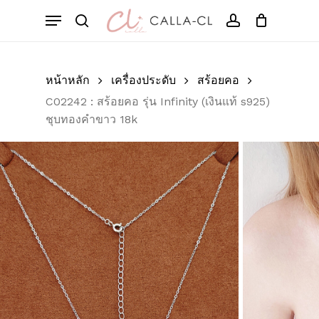
Skip
Menu
to
Cart
search
account
Close
มาเป็นคนแรกที่วิจารณ์
Cart
main
“C02242 : สร้อยคอ รุ่น
content
Infinity (เงินแท้ s925)
หน้าหลัก
เครื่องประดับ
สร้อยคอ
ชุบทองคำขาว 18k”
C02242 : สร้อยคอ รุ่น Infinity (เงินแท้ s925)
ชุบทองคำขาว 18k
อีเมลของคุณจะไม่แสดงให้คนอื่นเห็น
ช่องข้อมูลจำเป็นถูกทำเครื่องหมาย
*
การให้คะแนนของคุณ
*
บทวิจารณ์ของคุณ
*