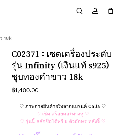
search
account
Close
ณ์ “C02371 : เซตเครื่องประดับ รุ่น
Cart
s925) ชุบทองคำขาว 18k”
าว 18k
คนอื่นเห็น
ช่องข้อมูลจำเป็นถูกทำเครื่องหมาย
*
C02371 : เซตเครื่องประดับ
รุ่น Infinity (เงินแท้ s925)
ชุบทองคำขาว 18k
฿
1,400.00
♡ ภาพถ่ายสินค้าจริงจากแบรนด์ Calla ♡
♡ เซ็ต สร้อยคอ+ต่างหู ♡
♡ รุ่นนี้ สลักชื่อได้ฟรี 6 ตัวอักษร หลังจี้ ♡
อีเมล
*