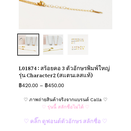
ชื่อ
*
อีเมล
*
L01874 : สร้อยคอ 3 ตัวอักษรพิมพ์ใหญ่
บันทึกชื่อ, อีเมล และชื่อเว็บไซต์ของฉัน
รุ่น Character2 (สแตนเลสแท้)
บนเบราว์เซอร์นี้ สำหรับการแสดงความเห็น
Price
฿
420.00
–
฿
450.00
ครั้งถัดไป
range:
♡ ภาพถ่ายสินค้าจริงจากแบรนด์ Calla ♡
฿420.00
♡ รุ่นนี้ สลักชื่อไม่ได้ ♡
through
฿450.00
♡ คลิ๊ก ดูฟอนต์ตัวอักษร สลักชื่อ ♡