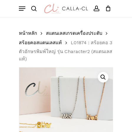
Skip
Menu
to
Cart
search
account
Close
มาเป็นคนแรกที่วิจารณ์
Cart
main
“L01874 : สร้อยคอ 3 ตัว
content
อักษรพิมพ์ใหญ่ รุ่น
หน้าหลัก
สแตนเลสเกรดเครื่องประดับ
Character2 (สแตนเลส
สร้อยคอสแตนเลสแท้
L01874 : สร้อยคอ 3
แท้)”
ตัวอักษรพิมพ์ใหญ่ รุ่น Character2 (สแตนเลส
แท้)
อีเมลของคุณจะไม่แสดงให้คนอื่นเห็น
ช่องข้อมูลจำเป็นถูกทำเครื่องหมาย
*
การให้คะแนนของคุณ
*
บทวิจารณ์ของคุณ
*