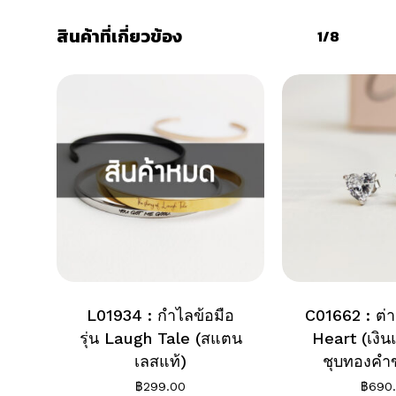
สินค้าที่เกี่ยวข้อง
1/8
L01934 : กำไลข้อมือ
C01662 : ต่า
รุ่น Laugh Tale (สแตน
Heart (เงิน
เลสแท้)
ชุบทองคำ
฿
299.00
฿
690