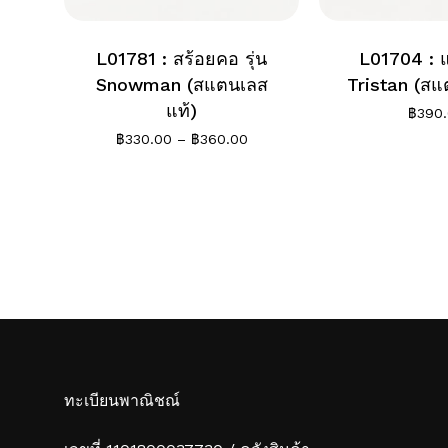
L01781 : สร้อยคอ รุ่น
L01704 : แ
Snowman (สแตนเลส
Tristan (สแ
แท้)
฿
390
Price
฿
330.00
–
฿
360.00
range:
฿330.00
through
฿360.00
ทะเบียนพาณิชณ์