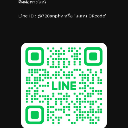
ติดต่อทางไลน์
Line ID : @728snphv หรือ ‘แสกน QRcode’