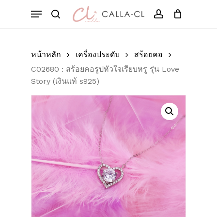
Skip
Menu
to
Cart
search
account
Close
มาเป็นคนแรกที่วิจารณ์
Cart
main
“C02680 : สร้อยคอรูป
content
หัวใจเรียบหรู รุ่น Love
หน้าหลัก
เครื่องประดับ
สร้อยคอ
Story (เงินแท้ s925)”
C02680 : สร้อยคอรูปหัวใจเรียบหรู รุ่น Love
Story (เงินแท้ s925)
อีเมลของคุณจะไม่แสดงให้คนอื่นเห็น
ช่องข้อมูลจำเป็นถูกทำเครื่องหมาย
*
การให้คะแนนของคุณ
*
บทวิจารณ์ของคุณ
*