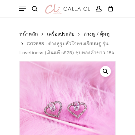
Skip
Menu
to
Cart
search
account
Close
มาเป็นคนแรกที่วิจารณ์
Cart
main
“C02688 : ต่างหูรูปหัวใจ
content
ทรงเรียบหรู รุ่น
หน้าหลัก
เครื่องประดับ
ต่างหู / ตุ้มหู
Loveliness (เงินแท้
C02688 : ต่างหูรูปหัวใจทรงเรียบหรู รุ่น
s925) ชุบทองคำขาว 18k”
Loveliness (เงินแท้ s925) ชุบทองคำขาว 18k
อีเมลของคุณจะไม่แสดงให้คนอื่นเห็น
ช่องข้อมูลจำเป็นถูกทำเครื่องหมาย
*
การให้คะแนนของคุณ
*
บทวิจารณ์ของคุณ
*