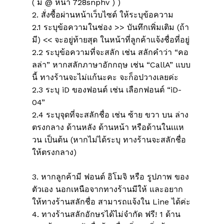
( มี @ หน้า 728snphv ) )
2. สั่งซื้อผ่านหน้าเว็บไซต์ ให้ระบุข้อความ
2.1 ระบุข้อความในช่อง >> บันทึกเพิ่มเติม (ถ้า
มี) << จะอยู่ท้ายสุด ในหน้าที่ลูกค้าแจ้งชื่อที่อยู่
2.2 ระบุข้อความที่จะสลัก เช่น สลักคำว่า “คอ
ลล่า” หากสลักภาษาอักกฤษ เช่น “CallA” แบบ
นี้ ทางร้านจะไม่แก้นะคะ จะก็อปวางเลยค่ะ
2.3 ระบุ iD ของฟอนต์ เช่น เลือกฟอนต์ “iD-
04”
2.4 ระบุจุดที่จะสลักชื่อ เช่น ซ้าย ขวา บน ล่าง
ไม่มีสินค้าในตะกร้า
ตรงกลาง ด้านหลัง ด้านหน้า หรือด้านในเแห
วน เป็นต้น (หากไม่ได้ระบุ ทางร้านจะสลักชื่อ
ให้ตรงกลาง)
Go To Shop
3. หากลูกค้ามี ฟอนต์ อิโมจิ หรือ รูปภาพ ของ
ตัวเอง นอกเหนือจากทางร้านมีให้ และอยาก
ให้ทางร้านสลักชื่อ สามารถแจ้งใน Line ได้ค่ะ
4. ทางร้านสลักอักษรได้ไม่จำกัด ฟรี! 1 ด้าน