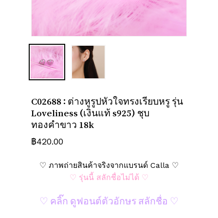
ชื่อ
*
อีเมล
*
C02688 : ต่างหูรูปหัวใจทรงเรียบหรู รุ่น
Loveliness (เงินแท้ s925) ชุบ
บันทึกชื่อ, อีเมล และชื่อเว็บไซต์ของฉัน
ทองคำขาว 18k
บนเบราว์เซอร์นี้ สำหรับการแสดงความเห็น
฿
420.00
ครั้งถัดไป
♡ ภาพถ่ายสินค้าจริงจากแบรนด์ Calla ♡
♡ รุ่นนี้ สลักชื่อไม่ได้ ♡
♡ คลิ๊ก ดูฟอนต์ตัวอักษร สลักชื่อ ♡