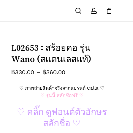
search
account
Close
รณ์ “L02653 : สร้อยคอ รุ่น Wano (ส
Cart
คนอื่นเห็น
ช่องข้อมูลจำเป็นถูกทำเครื่องหมาย
*
L02653 : สร้อยคอ รุ่น
Wano (สแตนเลสแท้)
Price
฿
330.00
–
฿
360.00
range:
♡ ภาพถ่ายสินค้าจริงจากแบรนด์ Calla ♡
฿330.00
♡ รุ่นนี้ สลักชื่อฟรี ♡
through
฿360.00
♡ คลิ๊ก ดูฟอนต์ตัวอักษร
สลักชื่อ ♡
อีเมล
*