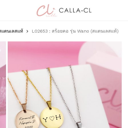
Cart
มาเป็นคนแรกที่วิจา
แตนเลสแท้)”
สแตนเลสแท้
L02653 : สร้อยคอ รุ่น Wano (สแตนเลสแท้)
อีเมลของคุณจะไม่แสดงให้
การให้คะแนนของคุณ
*
บทวิจารณ์ของคุณ
*
ชื่อ
*