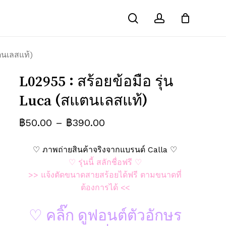
search
account
Close
ณ์ “L02955 : สร้อยข้อมือ รุ่น Luca
Cart
ตนเลสแท้)
คนอื่นเห็น
ช่องข้อมูลจำเป็นถูกทำเครื่องหมาย
*
L02955 : สร้อยข้อมือ รุ่น
Luca (สแตนเลสแท้)
Price
฿
50.00
–
฿
390.00
range:
♡ ภาพถ่ายสินค้าจริงจากแบรนด์ Calla ♡
฿50.00
♡ รุ่นนี้ สลักชื่อฟรี ♡
through
>> แจ้งตัดขนาดสายสร้อยได้ฟรี ตามขนาดที่
฿390.00
ต้องการได้ <<
♡ คลิ๊ก ดูฟอนต์ตัวอักษร
อีเมล
*