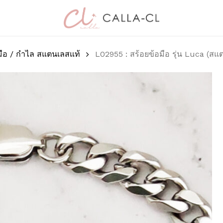
Cart
มาเป็นคนแรกที่วิจาร
(สแตนเลสแท้)”
มือ / กำไล สแตนเลสแท้
L02955 : สร้อยข้อมือ รุ่น Luca (สแ
อีเมลของคุณจะไม่แสดงให้
การให้คะแนนของคุณ
*
บทวิจารณ์ของคุณ
*
ชื่อ
*