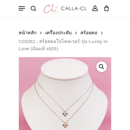
Skip
Menu
to
Cart
search
account
Close
มาเป็นคนแรกที่วิจารณ์
Cart
main
“C02252 : สร้อยคอใบ
content
โคลเวอร์ รุ่น Lucky in
หน้าหลัก
เครื่องประดับ
สร้อยคอ
Love (เงินแท้ s925)”
C02252 : สร้อยคอใบโคลเวอร์ รุ่น Lucky in
Love (เงินแท้ s925)
อีเมลของคุณจะไม่แสดงให้คนอื่นเห็น
ช่องข้อมูลจำเป็นถูกทำเครื่องหมาย
*
การให้คะแนนของคุณ
*
บทวิจารณ์ของคุณ
*