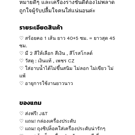
หมายดีๆ และเครื่องรางชั้นดีต้องไม่พลาด
ถูกใจผู้รับปลื้มใจคนใส่แน่นอนค่ะ
รายระเอียดสินค้า
♡ สร้อยคอ 1 เส้น ยาว 40+5 ซม. = ยาวสุด 45
ซม.
♡ มี 2 สีให้เลือก สีเงิน , สีโรสโกลด์
♡ วัสดุ : เงินแท้ , เพชร CZ
♡ ใส่อาบน้ำได้ไม่ขึ้นสนิม ไม่ลอก ไม่เขียว ไม่
แพ้
♡ อายุการใช้งานยาวนาว
ของแถม
♡ ส่งฟรี! J&T
♡ แถม! กล่องเครื่องประดับ
♡ แถม! ถุงซิปล็อคใส่เครื่องประดับน่ารักๆ