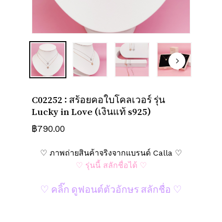
ชื่อ
*
อีเมล
*
C02252 : สร้อยคอใบโคลเวอร์ รุ่น
Lucky in Love (เงินแท้ s925)
บันทึกชื่อ, อีเมล และชื่อเว็บไซต์ของฉัน
บนเบราว์เซอร์นี้ สำหรับการแสดงความเห็น
฿
790.00
ครั้งถัดไป
♡ ภาพถ่ายสินค้าจริงจากแบรนด์ Calla ♡
♡ รุ่นนี้ สลักชื่อได้ ♡
♡ คลิ๊ก ดูฟอนต์ตัวอักษร สลักชื่อ ♡