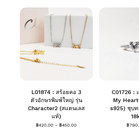
L01874 : สร้อยคอ 3
C01726 : แ
ตัวอักษรพิมพ์ใหญ่ รุ่น
My Heart 
Character2 (สแตนเลส
s925) ชุบ
แท้)
18
Price
฿
420.00
–
฿
450.00
฿
790
range:
฿420.00