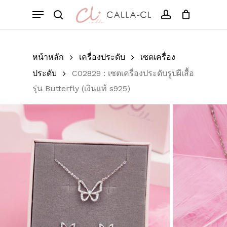
Skip
Menu
to
Cart
search
account
Close
มาเป็นคนแรกที่วิจารณ์
Cart
main
“C02829 : เซตเครื่อง
content
ประดับรูปผีเสื้อ รุ่น
หน้าหลัก
เครื่องประดับ
เซตเครื่อง
Butterfly (เงินแท้
ประดับ
C02829 : เซตเครื่องประดับรูปผีเสื้อ
s925)”
รุ่น Butterfly (เงินแท้ s925)
อีเมลของคุณจะไม่แสดงให้คนอื่นเห็น
ช่องข้อมูลจำเป็นถูกทำเครื่องหมาย
*
การให้คะแนนของคุณ
*
บทวิจารณ์ของคุณ
*