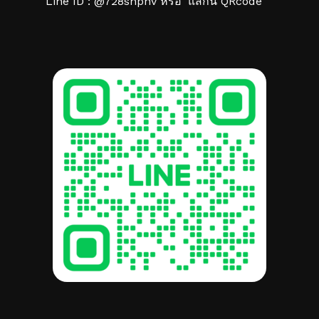
Line ID : @728snphv หรือ ‘แสกน QRcode’
รวม:
฿
0.00