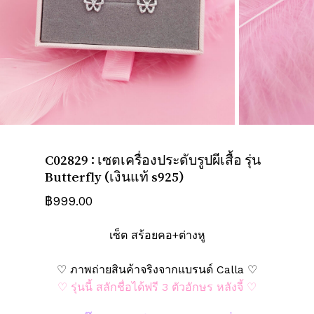
ชื่อ
*
อีเมล
*
C02829 : เซตเครื่องประดับรูปผีเสื้อ รุ่น
Butterfly (เงินแท้ s925)
บันทึกชื่อ, อีเมล และชื่อเว็บไซต์ของฉัน
บนเบราว์เซอร์นี้ สำหรับการแสดงความเห็น
฿
999.00
ครั้งถัดไป
เซ็ต สร้อยคอ+ต่างหู
♡ ภาพถ่ายสินค้าจริงจากแบรนด์ Calla ♡
♡ รุ่นนี้ สลักชื่อได้ฟรี 3 ตัวอักษร หลังจี้ ♡