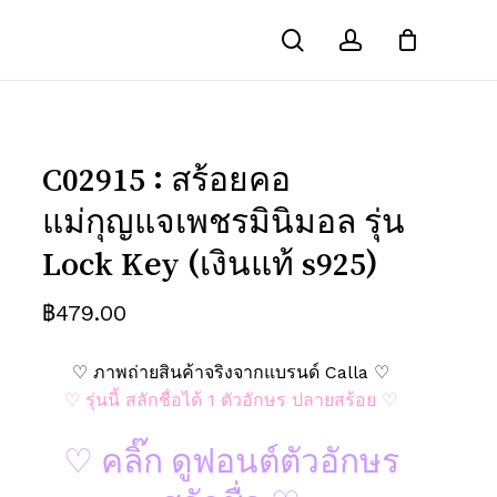
search
account
Close
ารณ์ “C02915 : สร้อยคอแม่กุญแจเพชร
Cart
ey (เงินแท้ s925)”
คนอื่นเห็น
ช่องข้อมูลจำเป็นถูกทำเครื่องหมาย
*
C02915 : สร้อยคอ
แม่กุญแจเพชรมินิมอล รุ่น
Lock Key (เงินแท้ s925)
฿
479.00
♡ ภาพถ่ายสินค้าจริงจากแบรนด์ Calla ♡
♡ รุ่นนี้ สลักชื่อได้ 1 ตัวอักษร ปลายสร้อย ♡
♡ คลิ๊ก ดูฟอนต์ตัวอักษร
อีเมล
*